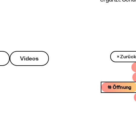
× Zurüc
Videos
# Öffnung