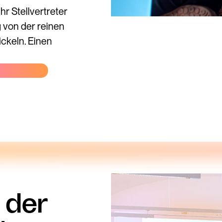
r Stellvertreter
g von der reinen
ickeln. Einen
sformation
 der