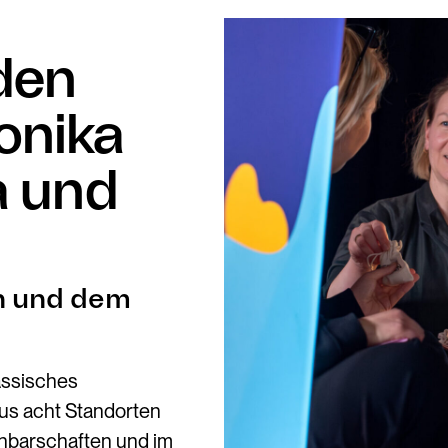
den
onika
a und
in und dem
assisches
us acht Standorten
chbarschaften und im