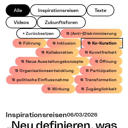
Alle
Inspirationsreisen
Texte
Videos
Zukunftsforen
× Zurücksetzen
# (Anti-)Diskriminierung
# Führung
# Inklusion
# Ko-Kuration
# Kollaboration
# Kunstfreiheit
# Neue Ausstellungskonzepte
# Öffnung
# Organisationsentwicklung
# Partizipation
# politische Einflussnahme
# Transformation
# Wirkung
# Zugänglichkeit
Inspirationsreisen
06/03/2026
„Neu definieren, was