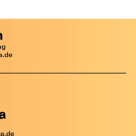
h
ng
a.de
a
n
a.de