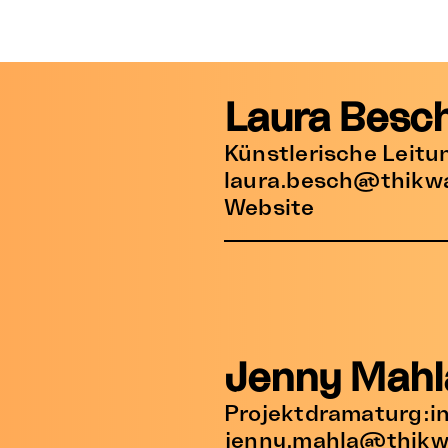
Laura Besc
Künstlerische Leitu
laura.besch@thikw
Website
Jenny Mahl
Projektdramaturg:i
jenny.mahla@thikw