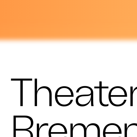
Theate
Breme