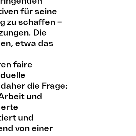
dringenden
iven für seine
g zu schaffen –
zungen. Die
en, etwa das
en faire
iduelle
 daher die Frage:
 Arbeit und
derte
tiert und
end von einer