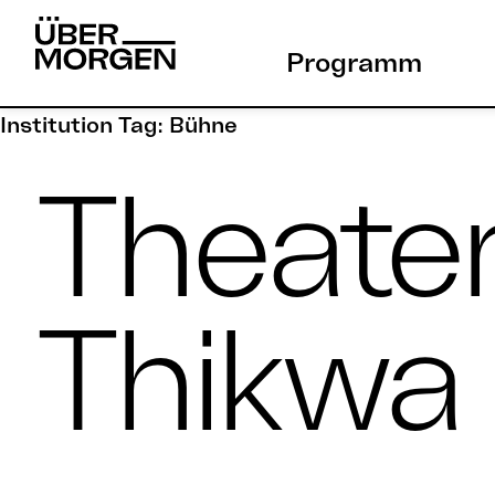
Skip
to
Programm
content
Institution Tag:
Bühne
Theate
Thikwa 