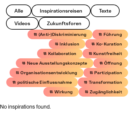
Alle
Inspirationsreisen
Texte
Videos
Zukunftsforen
# (Anti-)Diskriminierung
# Führung
# Inklusion
# Ko-Kuration
# Kollaboration
# Kunstfreiheit
# Neue Ausstellungskonzepte
# Öffnung
# Organisationsentwicklung
# Partizipation
# politische Einflussnahme
# Transformation
# Wirkung
# Zugänglichkeit
No inspirations found.