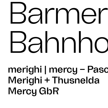
Barmer
Bahnho
merighi | mercy – Pas
Merighi + Thusnelda
Mercy GbR