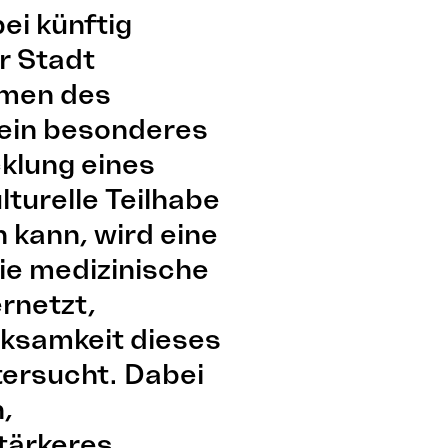
ei künftig
r Stadt
hmen des
ein besonderes
klung eines
lturelle Teilhabe
 kann, wird eine
die medizinische
ernetzt,
rksamkeit dieses
tersucht. Dabei
,
tärkeres