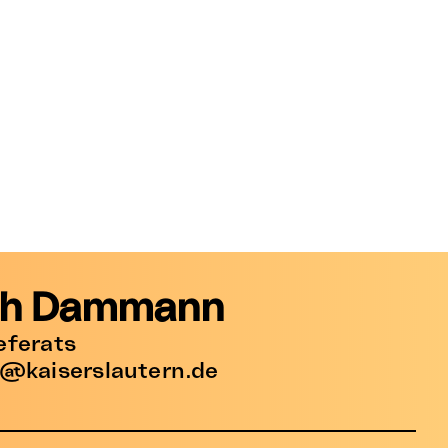
oph Dammann
eferats
@kaiserslautern.de