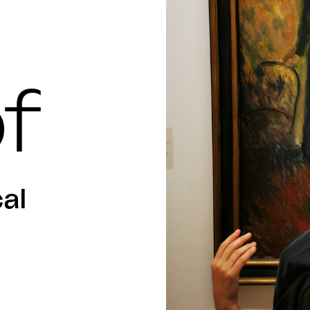
f
cal