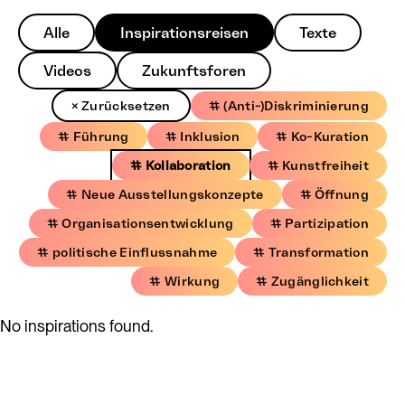
Alle
Inspirationsreisen
Texte
Videos
Zukunftsforen
× Zurücksetzen
# (Anti-)Diskriminierung
# Führung
# Inklusion
# Ko-Kuration
# Kollaboration
# Kunstfreiheit
# Neue Ausstellungskonzepte
# Öffnung
# Organisationsentwicklung
# Partizipation
# politische Einflussnahme
# Transformation
# Wirkung
# Zugänglichkeit
No inspirations found.