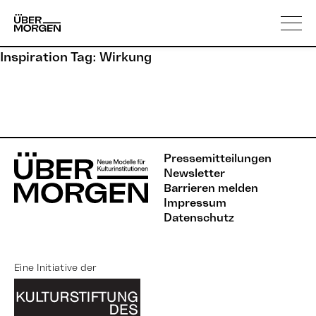
Skip
Über uns
to
content
Inspiration Tag:
Wirkung
Pressemitteilungen
Newsletter
Barrieren melden
Impressum
Datenschutz
Eine Initiative der