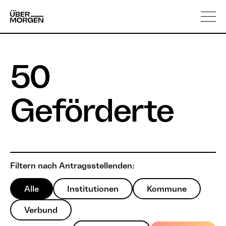
Skip
Über uns
to
content
50
Geförderte
Filtern nach Antragsstellenden:
Alle
Institutionen
Kommune
Verbund