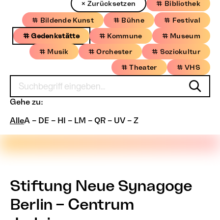
× Zurücksetzen
# Bibliothek
# Bildende Kunst
# Bühne
# Festival
# Gedenkstätte
# Kommune
# Museum
# Musik
# Orchester
# Soziokultur
# Theater
# VHS
Gehe zu:
Alle
A – D
E – H
I – L
M – Q
R – U
V – Z
Stiftung Neue Synagoge
Berlin – Centrum