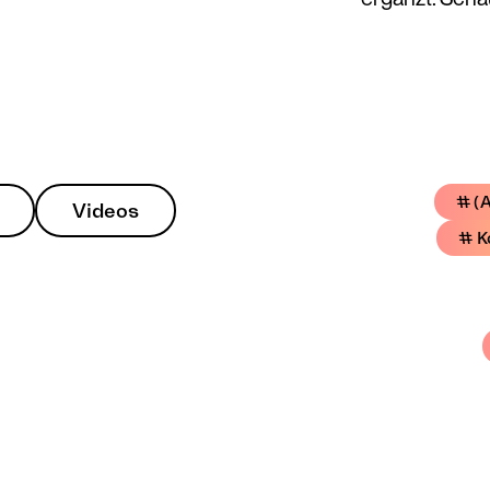
# (A
Videos
# K