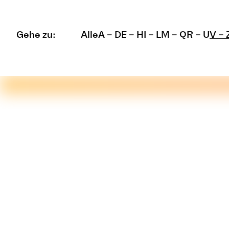
Gehe zu:
Alle
A – D
E – H
I – L
M – Q
R – U
V – 