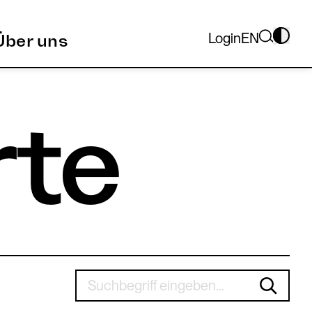
Login
EN
Über uns
rte