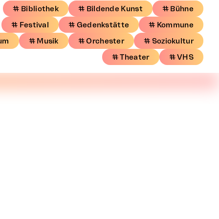
# Bibliothek
# Bildende Kunst
# Bühne
# Festival
# Gedenkstätte
# Kommune
um
# Musik
# Orchester
# Soziokultur
# Theater
# VHS