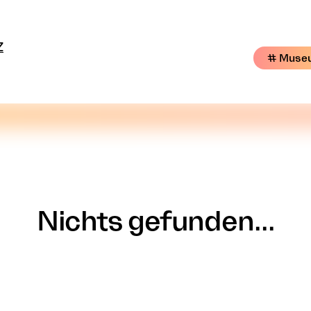
Z
# Muse
Nichts gefunden...