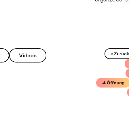
× Zurüc
Videos
# Öffnung