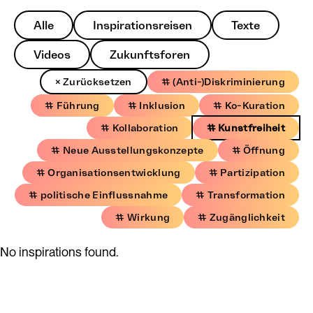
Alle
Inspirationsreisen
Texte
Videos
Zukunftsforen
× Zurücksetzen
# (Anti-)Diskriminierung
# Führung
# Inklusion
# Ko-Kuration
# Kollaboration
# Kunstfreiheit
# Neue Ausstellungskonzepte
# Öffnung
# Organisationsentwicklung
# Partizipation
# politische Einflussnahme
# Transformation
# Wirkung
# Zugänglichkeit
No inspirations found.