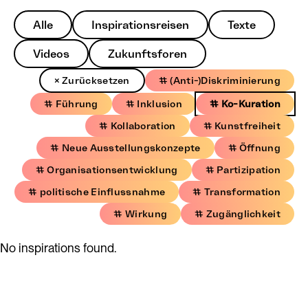
Alle
Inspirationsreisen
Texte
Videos
Zukunftsforen
× Zurücksetzen
# (Anti-)Diskriminierung
# Führung
# Inklusion
# Ko-Kuration
# Kollaboration
# Kunstfreiheit
# Neue Ausstellungskonzepte
# Öffnung
# Organisationsentwicklung
# Partizipation
# politische Einflussnahme
# Transformation
# Wirkung
# Zugänglichkeit
No inspirations found.